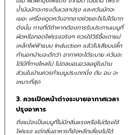
เช่น ผัดผักบุ้งไฟแดง ไก่ทอด เป็นต้น เพราะ
น้ำมันมักจะกระเด็นเวลาปรุง และควันมักจะ
เยอะ เครื่องดูดควันจากอาจช่วยอะไรไม่ได้มาก
ดังนั้น ทางที่ดีถ้าหากต้องการรับประทานเมนูที่
ผัดหรือทอดไฟแรงจริงๆ ควรใช้วิธีซื้อเตาแม่
เหล็กไฟฟ้าแบบ Induction แล้วไปเสียบปลั๊ก
ทำนอกบ้านจะดีกว่า อากาศจะได้ระบาย ควันจะ
ได้มีที่ทางไหลไป ไม่ตลบอบอวลอยู่ในบ้าน
ส่วนในบ้านควรทำเมนูประเภทนึ่ง ต้ม อบ จะ
เหมาะที่สุด
3. ควรเปิดหน้าต่างระบายอากาศเวลา
ปรุงอาหาร
ถึงแม้จะเป็นเมนูที่ไม่มีกลิ่นแรงหรือไม่ต้องใช้
ไฟแรง แต่กลิ่นอาหารก็ยังหลีกเลี่ยงไม่ได้