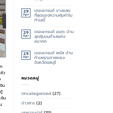
เดอะแกรนด์ บางแสน
29
Apr
ที่สุดของความคุ้มค่าใน
ทำเลนี้
เดอะแกรนด์ อมตะ บ้าน
29
Apr
สุดคุ้มบนทำเลแห่ง
อนาคต
เดอะแกรนด์ พนัส บ้าน
29
Apr
ทำเลคุณภาพของ
จังหวัดชลบุรี
าก
ล้ว
หมวดหมู่
ง
งิน
ู้
Uncategorized
(27)
เงิน
ข่าวสาร
(2)
ิน
บทความน่ารู้
(111)