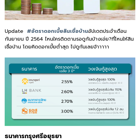
Update
#อัตราดอกเบี้ยสินเชื่อบ้าน
อัปเดตประจำเดือน
กันยายน ปี 2564 ไหนใครติดตามรอดูกันบ้างเอ่ย?ที่ไหนให้สิน
เชื่อบ้าน โดยคิดดอกเบี้ยต่ำสุด ไปดูกันเลยจ้าาาาา
ธนาคารกรุงศรีอยุธยา